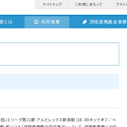
サイトマップ
ご利用にあたって
プライ
圏とは
共同事業
流域連携基金事
安田Ｊ１リーグ第21節 アルビレックス新潟戦（16：00キックオフ／ベ
の市・町による「福岡都市圏合同応援デー」として、福岡都市圏にお住