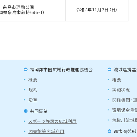
糸島市運動公園
令和7年
11月2日（日）
岡県糸島市蔵持686-1）
福岡都市圏広域行政推進協議会
流域連携基
概要
概要
規約
実施状況
沿革
関係機関・
環境保全活
共同事業
筑後川流域
スポーツ施設の広域利用
図書館等広域利用
都市圏競艇