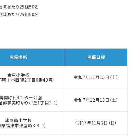
地域あたり25組50名
地域あたり25組50名
開催場所
開催日程
岩戸小学校
令和7年
11月15日（土）
那珂川市西隈2丁目6番43号）
美南町民センター公園
令和7年
12月13日（土）
屋郡宇美町ゆりが丘1丁目3-1）
津屋崎小学校
令和7年
11月2日（日）
岡県福津市津屋崎8-4-1）