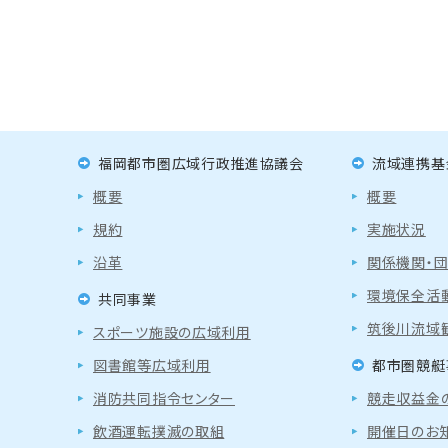
福岡都市圏広域行政推進協議会
流域連携基
概要
概要
規約
実施状況
沿革
関係機関・
環境保全活
共同事業
筑後川流域
スポーツ施設の広域利用
図書館等広域利用
都市圏競艇
消防共同指令センター
競走収益金
飲酒運転撲滅の取組
開催日のお