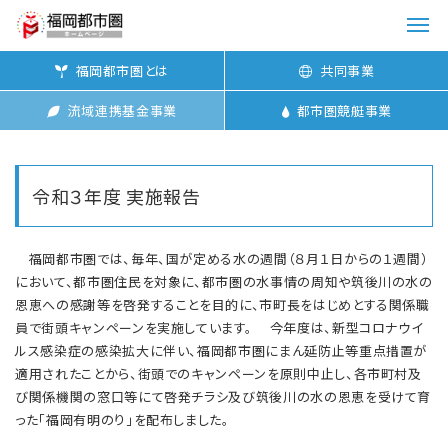
メ
ニ
福岡都市圏とは
共同事業
ュ
ー
流域連携基金事業
都市圏競艇事業
を
開
く
令和３年度 実施報告
福岡都市圏では、毎年、国が定める水の週間（８月１日からの１週間）
において、都市圏住民を対象に、都市圏の水事情の周知や筑後川の水の
恩恵への感謝等を啓発することを目的に、市町長をはじめとする関係職
員で街頭キャンペーンを実施しています。 今年度は、新型コロナウイ
ルス感染症の感染拡大に伴い、福岡都市圏にまん延防止等重点措置が
適用されたことから、街頭でのキャンペーンを原則中止し、各市町村及
び関係機関の窓口等にて啓発チラシ及び筑後川の水の恩恵を受けて育
った「福岡有明のり」を配布しました。