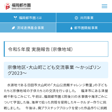
メ
ニ
福岡都市圏とは
共同事業
ュ
ー
流域連携基金事業
都市圏競艇事業
を
開
く
令和５年度 実施報告（宗像地域）
宗像地区・大山町こども交流事業 ～かっぱリン
グ2023～
水源地である日田市大山町の「大山公民館チャレンジ教室」の子ども
たちと宗像地域の子供たちとの交流を行いました。 福津市にある津屋
崎千軒なごみにて、午前は、福岡都市圏と筑後川の水事情や海洋ごみに
ついて学習した後、海岸で拾った貝殻を使用したキーホルダー作りに挑
戦しました。 午後は、廃プラスチックブロックを使った作品作りに挑戦