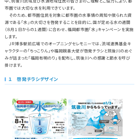
中、筑後川流域及び水源地域住民の皆さまのご理解とご協力により、都
市圏では大切な水を利用できています。
そのため、都市圏住民を対象に都市圏の水事情の周知や限られた資
源である「水」の大切さを啓発することを目的に、国が定める水の週間
（８月１日からの１週間）に合わせ、福岡都市圏「水」キャンペーンを実施
します。
ＪＲ博多駅前広場でのオープニングセレモニーでは、流域連携基金キ
ャラクターの「ちっこりん」や福岡親善大使が啓発チラシと筑後川のめぐ
みが詰まった「福岡有明のり」を配布し、筑後川への感謝と節水を呼び
掛けます。
１ 啓発チラシデザイン