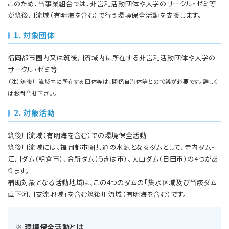
このため、当事業組合では、非営利活動団体や大学のサークル・ゼミ等
が筑後川流域（有明海を含む）で行う環境保全活動を支援します。
1. 対象団体
福岡都市圏内又は筑後川流域内に所在する非営利活動団体や大学の
サークル・ゼミ等
（注）筑後川流域内に所在する団体等は、関係自治体等との協議が必要です。詳しく
はお問合せ下さい。
2. 対象活動
筑後川流域（有明海を含む）での環境保全活動
筑後川流域には、福岡都市圏共通の水源となるダムとして、寺内ダム・
江川ダム（朝倉市）、合所ダム（うきは市）、大山ダム（日田市）の4つがあ
ります。
補助対象となる活動地域は、この4つのダムの「集水区域及び当該ダム
直下河川支流地域」を含む筑後川流域（有明海を含む）です。
※ 環境保全活動とは