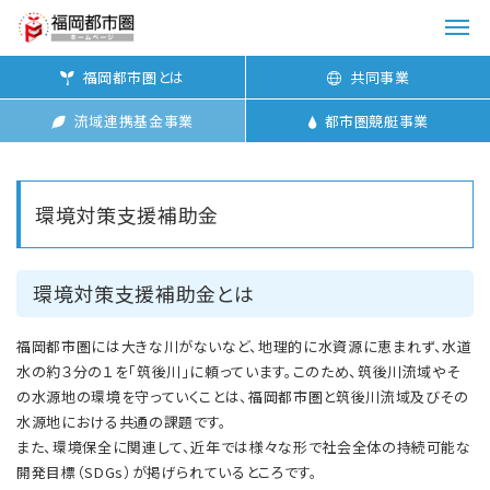
メ
ニ
福岡都市圏とは
共同事業
ュ
ー
流域連携基金事業
都市圏競艇事業
を
開
く
環境対策支援補助金
環境対策支援補助金とは
福岡都市圏には大きな川がないなど、地理的に水資源に恵まれず、水道
水の約３分の１を「筑後川」に頼っています。このため、筑後川流域やそ
の水源地の環境を守っていくことは、福岡都市圏と筑後川流域及びその
水源地における共通の課題です。
また、環境保全に関連して、近年では様々な形で社会全体の持続可能な
開発目標（SDGs）が掲げられているところです。