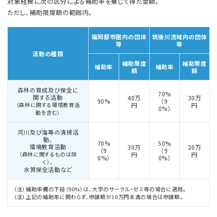
対象経費に次の区分による補助率を乗じて得た金額。
ただし、補助限度額の範囲内。
福岡都市圏内の団体
筑後川流域内の団体
等
等
活動の種類
補助限度
補助限度
補助率
補助率
額
額
森林の育成及び保全に
70%
関する活動
40万
30万
90%
（9
（森林に関する環境教育活
円
円
0%）
動を含む）
河川及び海等の清掃活
動、
70%
50%
環境教育活動
30万
20万
（9
（9
（森林に関するものは除
円
円
0%）
0%）
、
く）
水質保全活動など
（注）補助率欄の下段（90%）は、大学のサークル・ゼミ等の場合に適用。
（注）上記の補助率に関わらず、申請額が10万円未満の場合は申請額。