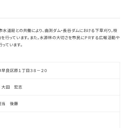
水道局との共働により、曲渕ダム・長谷ダムにおける下草刈り，枝
動を行っています。また，水源林の大切さを市民にＰＲする広報活動や
っています。
市早良区原１丁目３８－２０
 大田 宏志
担当 後藤