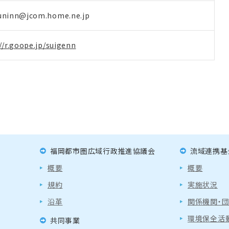
uninn@jcom.home.ne.jp
//r.goope.jp/suigenn
福岡都市圏広域行政推進協議会
流域連携基
概要
概要
規約
実施状況
沿革
関係機関・
環境保全活
共同事業